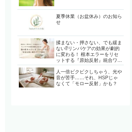
夏季休業（お盆休み）のお知ら
せ
揉まない・押さない、でも緩ま
ない⁉︎リンパケアの効果が劇的
に変わる！ 根本エラーをリセ
ットする『原始反射』統合ワー
ク講座
人一倍ビクビクしちゃう、光や
音が苦手……それ、HSPじゃ
なくて「モロー反射」かも？