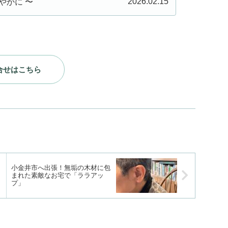
2026.02.15
やかに 〜
問合せはこちら
小金井市へ出張！無垢の木材に包
に
まれた素敵なお宅で「ララアッ
プ」